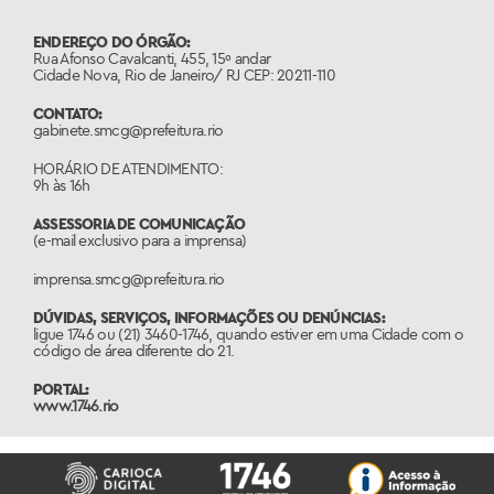
ENDEREÇO DO ÓRGÃO:
Rua Afonso Cavalcanti, 455, 15º andar
Cidade Nova, Rio de Janeiro/ RJ CEP: 20211-110
CONTATO:
gabinete.smcg@prefeitura.rio
HORÁRIO DE ATENDIMENTO:
9h às 16h
ASSESSORIA DE COMUNICAÇÃO
(e-mail exclusivo para a imprensa)
imprensa.smcg@prefeitura.rio
DÚVIDAS, SERVIÇOS, INFORMAÇÕES OU DENÚNCIAS:
ligue 1746 ou (21) 3460-1746, quando estiver em uma Cidade com o
código de área diferente do 21.
PORTAL:
www.1746.rio