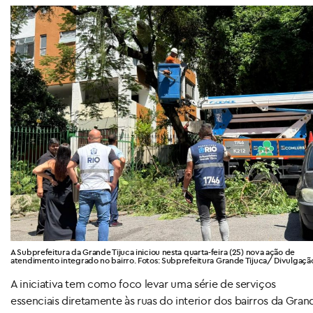
A Subprefeitura da Grande Tijuca iniciou nesta quarta-feira (25) nova ação de
atendimento integrado no bairro. Fotos: Subprefeitura Grande Tijuca/ Divulgaçã
A iniciativa tem como foco levar uma série de serviços
essenciais diretamente às ruas do interior dos bairros da Gran