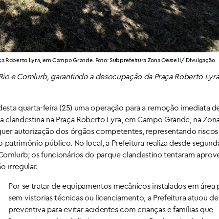
raça Roberto Lyra, em Campo Grande. Foto: Subprefeitura Zona Oeste II/ Divulgação
io e Comlurb, garantindo a desocupação da Praça Roberto Lyra
 desta quarta-feira (25) uma operação para a remoção imediata 
rma clandestina na Praça Roberto Lyra, em Campo Grande, na Zon
lquer autorização dos órgãos competentes, representando riscos
 patrimônio público. No local, a Prefeitura realiza desde segunda
mlurb; os funcionários do parque clandestino tentaram aprove
o irregular.
Por se tratar de equipamentos
mecânicos instalados em área 
sem vistorias técnicas ou licenciamento, a Prefeitura atuou d
preventiva para evitar acidentes com crianças e famílias que