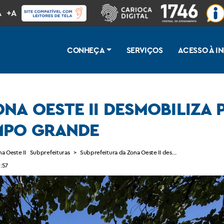
A
+A
CONHEÇA
SERVIÇOS
ACESSO À 
NA OESTE II DESMOBILIZA 
MPO GRANDE
a Oeste II
Subprefeituras
>
Subprefeitura da Zona Oeste II desmobiliza parque 
:57