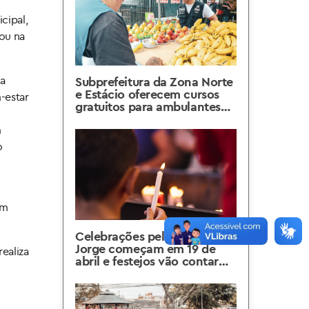
cipal,
iou na
ea
Subprefeitura da Zona Norte
e Estácio oferecem cursos
-estar
gratuitos para ambulantes
de Madureira
m
o
um
Celebrações pelo dia de São
Jorge começam em 19 de
ealiza
abril e festejos vão contar
com show de drones