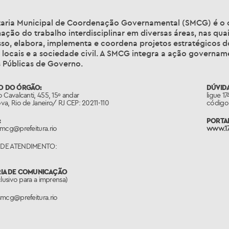
taria Municipal de Coordenação Governamental (SMCG) é o ór
ção do trabalho interdisciplinar em diversas áreas, nas qua
so, elabora, implementa e coordena projetos estratégicos d
 locais e a sociedade civil. A SMCG integra a ação governa
s Públicas de Governo.
O DO ÓRGÃO:
DÚVIDA
 Cavalcanti, 455, 15º andar
ligue 1
a, Rio de Janeiro/ RJ CEP: 20211-110
código 
:
PORTAL
smcg@prefeitura.rio
www.17
DE ATENDIMENTO:
RIA DE COMUNICAÇÃO
clusivo para a imprensa)
smcg@prefeitura.rio