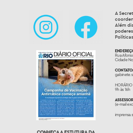
A Secre
coordena
Além dis
poderes
Política
ENDEREÇ
Rua Afonso
Cidade Nov
CONTATO
gabinete.
HORÁRIO 
9h às 16h
ASSESSO
(e-mail ex
imprensa.
CONHEÇA A ESTUTURA DA