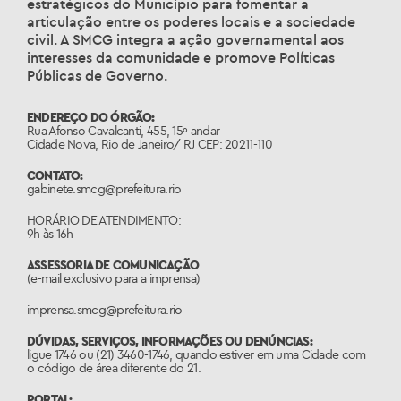
estratégicos do Município para fomentar a
articulação entre os poderes locais e a sociedade
civil. A SMCG integra a ação governamental aos
interesses da comunidade e promove Políticas
Públicas de Governo.
ENDEREÇO DO ÓRGÃO:
Rua Afonso Cavalcanti, 455, 15º andar
Cidade Nova, Rio de Janeiro/ RJ CEP: 20211-110
CONTATO:
gabinete.smcg@prefeitura.rio
HORÁRIO DE ATENDIMENTO:
9h às 16h
ASSESSORIA DE COMUNICAÇÃO
(e-mail exclusivo para a imprensa)
imprensa.smcg@prefeitura.rio
DÚVIDAS, SERVIÇOS, INFORMAÇÕES OU DENÚNCIAS:
ligue 1746 ou (21) 3460-1746, quando estiver em uma Cidade com
o código de área diferente do 21.
PORTAL: