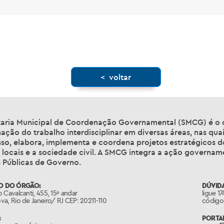
< voltar
taria Municipal de Coordenação Governamental (SMCG) é o ór
ção do trabalho interdisciplinar em diversas áreas, nas qua
so, elabora, implementa e coordena projetos estratégicos d
 locais e a sociedade civil. A SMCG integra a ação governa
s Públicas de Governo.
O DO ÓRGÃO:
DÚVIDA
 Cavalcanti, 455, 15º andar
ligue 1
a, Rio de Janeiro/ RJ CEP: 20211-110
código 
:
PORTAL