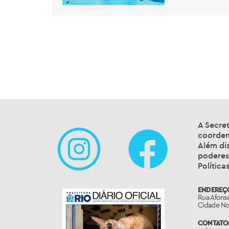
A Secre
coordena
Além dis
poderes
Política
ENDEREÇ
Rua Afonso
Cidade Nov
CONTATO