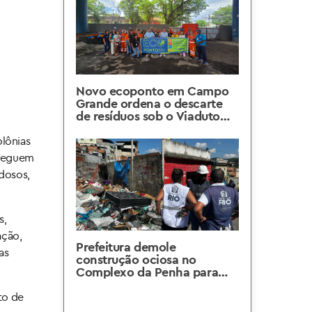
Novo ecoponto em Campo
Grande ordena o descarte
de resíduos sob o Viaduto
Alim Pedro
lônias
s seguem
idosos,
s,
ação,
Prefeitura demole
as
construção ociosa no
Complexo da Penha para
implantação de ecoponto
to de