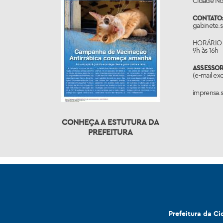
Cidade Nov
CONTATO
gabinete.
HORÁRIO 
9h às 16h
ASSESSO
(e-mail ex
imprensa.
CONHEÇA A ESTUTURA DA
PREFEITURA
Prefeitura da C