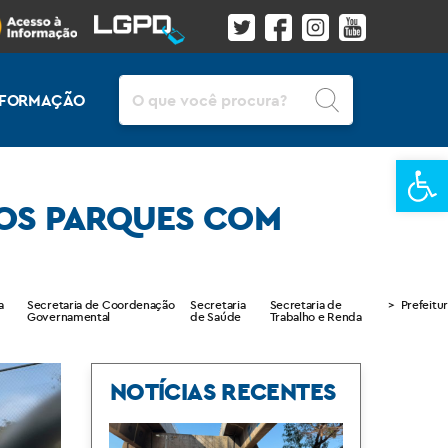
Pesquisar
INFORMAÇÃO
Ba
NOS PARQUES COM
a
Secretaria de Coordenação
Secretaria
Secretaria de
>
Prefeitu
Governamental
de Saúde
Trabalho e Renda
NOTÍCIAS RECENTES