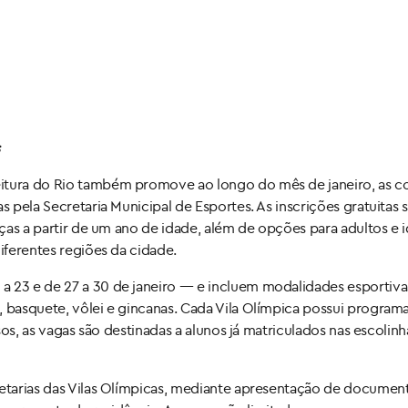
itura do Rio também promove ao longo do mês de janeiro, as co
as pela Secretaria Municipal de Esportes. As inscrições gratuita
nças a partir de um ano de idade, além de opções para adultos e 
iferentes regiões da cidade.
a 23 e de 27 a 30 de janeiro — e incluem modalidades esportiva
, basquete, vôlei e gincanas. Cada Vila Olímpica possui program
asos, as vagas são destinadas a alunos já matriculados nas escolinh
retarias das Vilas Olímpicas, mediante apresentação de documen