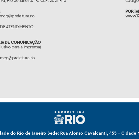
a, Rio de Janeiro/ RJ CEP: 20211-110
código 
:
PORTAL
smcg@prefeitura.rio
www.17
DE ATENDIMENTO:
RIA DE COMUNICAÇÃO
clusivo para a imprensa)
smcg@prefeitura.rio
idade do Rio de Janeiro Sede: Rua Afonso Cavalcanti, 455 - Cidade 