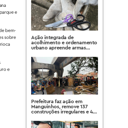
ana
o parque e
 de bem-
Ação integrada de
es sobre
acolhimento e ordenamento
rioca
urbano apreende armas
brancas no Grande Méier
s
uro e
Prefeitura faz ação em
Manguinhos, remove 137
construções irregulares e 45
toneladas de resíduos