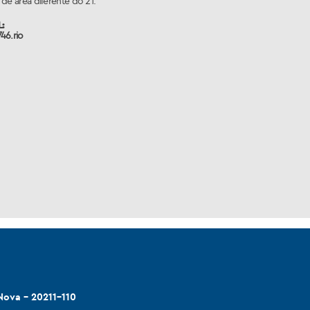
de área diferente do 21.
:
46.rio
Nova - 20211-110