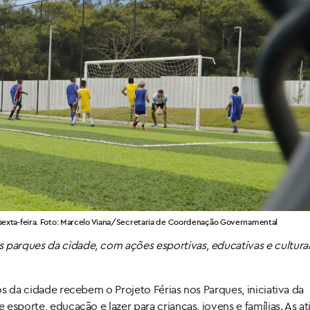
a sexta-feira. Foto: Marcelo Viana/Secretaria de Coordenação Governamental
 parques da cidade, com ações esportivas, educativas e culturai
cos da cidade recebem o Projeto Férias nos Parques, iniciativa da
 esporte, educação e lazer para crianças, jovens e famílias. As a