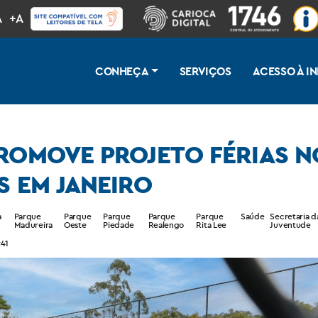
A
+A
CONHEÇA
SERVIÇOS
ACESSO À 
PROMOVE PROJETO FÉRIAS 
S EM JANEIRO
a
Parque
Parque
Parque
Parque
Parque
Saúde
Secretaria d
Madureira
Oeste
Piedade
Realengo
Rita Lee
Juventude
:41