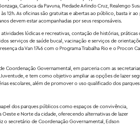
Gonzaga, Carioca da Pavuna, Piedade Arlindo Cruz, Realengo Sus
h às 12h. As oficinas são gratuitas e abertas ao público, basta ir a
 12 anos devem estar acompanhadas por seus responsáveis.
tividades lúdicas e recreativas, contação de histórias, práticas
idos serviços de saúde bucal, vacinação e serviços de orientaçõ
presença da Van 1746 com o Programa Trabalha Rio e o Procon Ca
al de Coordenação Governamental, em parceria com as secretaria
 Juventude, e tem como objetivo ampliar as opções de lazer seg
 férias escolares, além de promover o uso qualificado dos parques
 papel dos parques públicos como espaços de convivência,
s Oeste e Norte da cidade, oferecendo alternativas de lazer
 diz o secretário de Coordenação Governamental, Edson