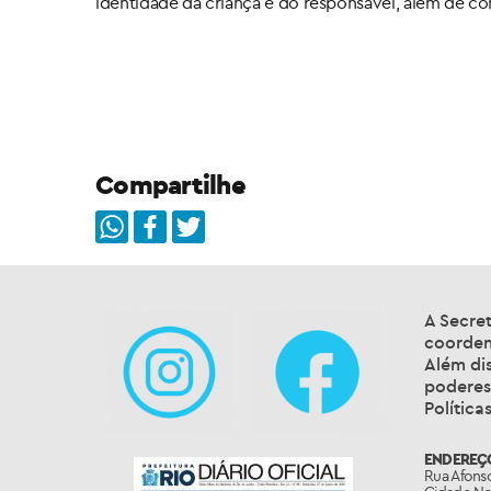
identidade da criança e do responsável, além de co
Compartilhe
A Secre
coordena
Além dis
poderes
Política
ENDEREÇ
Rua Afonso